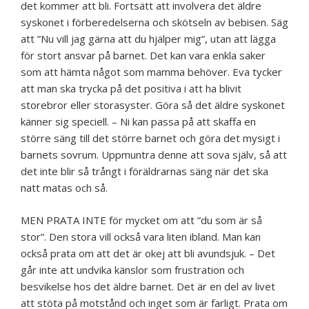
det kommer att bli. Fortsätt att involvera det äldre
syskonet i förberedelserna och skötseln av bebisen. Säg
att ”Nu vill jag gärna att du hjälper mig”, utan att lägga
för stort ansvar på barnet. Det kan vara enkla saker
som att hämta något som mamma behöver. Eva tycker
att man ska trycka på det positiva i att ha blivit
storebror eller storasyster. Göra så det äldre syskonet
känner sig speciell. – Ni kan passa på att skaffa en
större säng till det större barnet och göra det mysigt i
barnets sovrum. Uppmuntra denne att sova själv, så att
det inte blir så trångt i föräldrarnas säng när det ska
natt matas och så.
MEN PRATA INTE för mycket om att ”du som är så
stor”. Den stora vill också vara liten ibland. Man kan
också prata om att det är okej att bli avundsjuk. – Det
går inte att undvika känslor som frustration och
besvikelse hos det äldre barnet. Det är en del av livet
att stöta på motstånd och inget som är farligt. Prata om