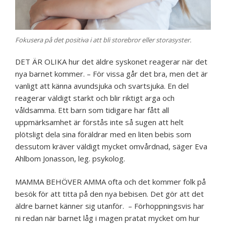
Fokusera på det positiva i att bli storebror eller storasyster.
DET ÄR OLIKA hur det äldre syskonet reagerar när det
nya barnet kommer. – För vissa går det bra, men det är
vanligt att känna avundsjuka och svartsjuka. En del
reagerar väldigt starkt och blir riktigt arga och
våldsamma. Ett barn som tidigare har fått all
uppmärksamhet är förstås inte så sugen att helt
plötsligt dela sina föräldrar med en liten bebis som
dessutom kräver väldigt mycket omvårdnad, säger Eva
Ahlbom Jonasson, leg. psykolog.
MAMMA BEHÖVER AMMA ofta och det kommer folk på
besök för att titta på den nya bebisen. Det gör att det
äldre barnet känner sig utanför. –
Förhoppningsvis har
ni redan när barnet låg i magen pratat mycket om hur