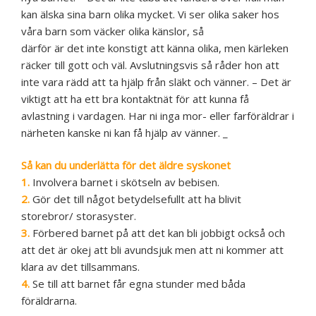
kan älska sina barn olika mycket. Vi ser olika saker hos
våra barn som väcker olika känslor, så
därför är det inte konstigt att känna olika, men kärleken
räcker till gott och väl. Avslutningsvis så råder hon att
inte vara rädd att ta hjälp från släkt och vänner. – Det är
viktigt att ha ett bra kontaktnät för att kunna få
avlastning i vardagen. Har ni inga mor- eller farföräldrar i
närheten kanske ni kan få hjälp av vänner. _
Så kan du underlätta för det äldre syskonet
1.
Involvera barnet i skötseln av bebisen.
2.
Gör det till något betydelsefullt att ha blivit
storebror/ storasyster.
3.
Förbered barnet på att det kan bli jobbigt också och
att det är okej att bli avundsjuk men att ni kommer att
klara av det tillsammans.
4.
Se till att barnet får egna stunder med båda
föräldrarna.