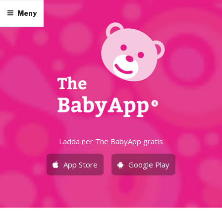
Hoppa
Meny
till
innehåll
Ladda ner The BabyApp gratis
App Store
Google Play