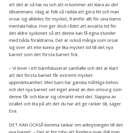
att det är så här nu och att ni kommer att klara av det
tillsammans. Idag är folk så rädda att göra fel och man
oroar sig alldeles för mycket, framför allt för sina barns
mentala hälsa. Hon ger dock rådet att avsätta tid för
det äldre syskonet så att denne kan få egna stunder
med båda föräldrarna. Det är också många som oroar
sig över att inte kunna ge lika mycket tid till det nya
barnet som det första barnet fick.
– Vi lever i ett barnfokuserat samhälle och det är klart
att det första barnet får extremt mycket
uppmärksamhet. Men barn har ganska måttliga behov
och det nya barnet vet inget annat än den omsorg som
denne får och klarar sig utmärkt med det. Slappna av
istället och lita på att det du har att ge räcker till, säger
Eva.
DET KAN OCKSÅ komma tankar om anknytningen till det
nya barnet. – Det är lite tabu att fundera över ifall man