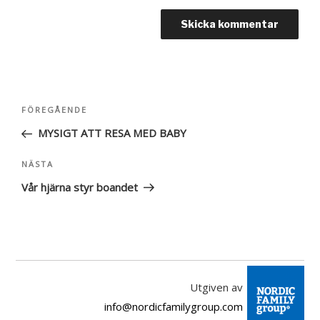
Inläggsnavigering
FÖREGÅENDE
Föregående
inlägg
MYSIGT ATT RESA MED BABY
NÄSTA
Nästa
inlägg
Vår hjärna styr boandet
Utgiven av
info@nordicfamilygroup.com